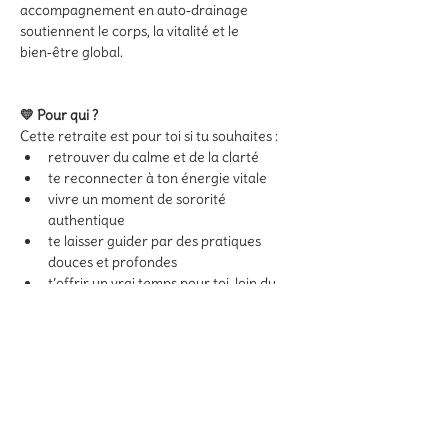
accompagnement en auto‑drainage 
soutiennent le corps, la vitalité et le 
bien‑être global.
💛 Pour qui ?
Cette retraite est pour toi si tu souhaites :
retrouver du calme et de la clarté
te reconnecter à ton énergie vitale
vivre un moment de sororité 
authentique
te laisser guider par des pratiques 
douces et profondes
t’offrir un vrai temps pour toi, loin du 
quotidien
Aucune expérience préalable n’est 
nécessaire.
Tu es 
bienvenue
 telle que tu es.
🌙 Hébergement & repas