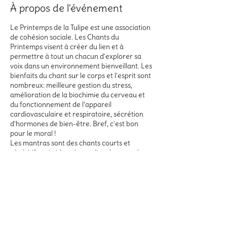
À propos de l'événement
Le Printemps de la Tulipe est une association
de cohésion sociale. Les Chants du
Printemps visent à créer du lien et à
permettre à tout un chacun d'explorer sa
voix dans un environnement bienveillant. Les
bienfaits du chant sur le corps et l'esprit sont
nombreux: meilleure gestion du stress,
amélioration de la biochimie du cerveau et
du fonctionnement de l’appareil
cardiovasculaire et respiratoire, sécrétion
d'hormones de bien-être. Bref, c'est bon
pour le moral !
Les mantras sont des chants courts et
répétitifs qui aident à canaliser le mental et
permette de se laisser aller dans une
détente du corps et une ouverture du coeur,
dans la joie et la simplicité.
Tarif découverte : 6€
Tarif normal : 15 €