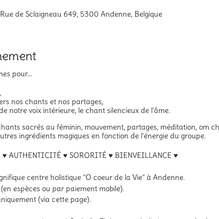
, Rue de Sclaigneau 649, 5300 Andenne, Belgique
énement
s pour...
,
avers nos chants et nos partages,
e notre voix intérieure, le chant silencieux de l'âme.
ants sacrés au féminin, mouvement, partages, méditation, om chan
t autres ingrédients magiques en fonction de l'énergie du groupe.
 ♥ AUTHENTICITÉ ♥ SORORITÉ ♥ BIENVEILLANCE ♥
nifique centre holistique "O coeur de la Vie" à Andenne.
ce (en espèces ou par paiement mobile).
 uniquement (via cette page).