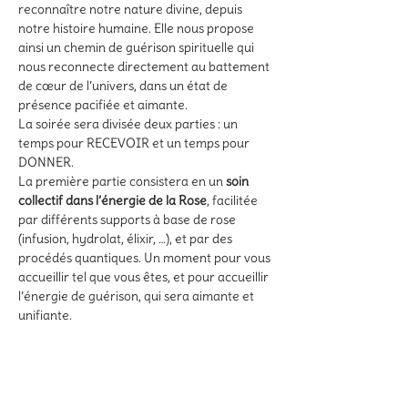
reconnaître notre nature divine, depuis 
notre histoire humaine. Elle nous propose 
ainsi un chemin de guérison spirituelle qui 
nous reconnecte directement au battement 
de cœur de l’univers, dans un état de 
présence pacifiée et aimante.
La soirée sera divisée deux parties : un 
temps pour RECEVOIR et un temps pour 
DONNER.
La première partie consistera en un 
soin 
collectif dans l’énergie de la Rose
, facilitée 
par différents supports à base de rose 
(infusion, hydrolat, élixir, …), et par des 
procédés quantiques. Un moment pour vous 
accueillir tel que vous êtes, et pour accueillir 
l’énergie de guérison, qui sera aimante et 
unifiante.
La deuxième partie sera un moment pour 
offrir notre voix et notre amour à travers 
des 
chants sacrés
 et des 
prières 
choisis 
spécifiquement pour leur résonance avec la 